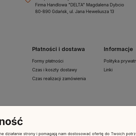
Firma Handlowa "DELTA" Magdalena Dybcio
80-890 Gdańsk, ul. Jana Heweliusza 13
Płatności i dostawa
Informacje
Formy płatności
Polityka prywat
Czas i koszty dostawy
Linki
Czas realizacji zamówienia
tność
Sklep internetowy Shoper.pl
awne działanie strony i pomagają nam dostosować ofertę do Twoich pot