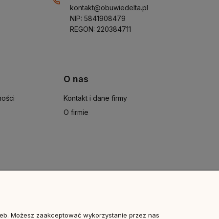
kontakt@obuwiedelta.pl
NIP: 5841908479
REGON: 220384711
O nas
ności
Kontakt i dane firmy
O firmie
rzeb. Możesz zaakceptować wykorzystanie przez nas