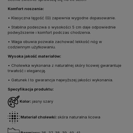
Komfort noszenia:
• Klasyczna tęgość (G) zapewnia wygodne dopasowanie.
• Stabilna podeszwa o wysokości 5 cm daje odpowiednie
podwyższenie i komfort podczas chodzenia.
• Waga obuwia pozwala zachować lekkość nóg w
codziennym użytkowaniu.
Wysoka jakość materiałów:
• Cholewka wykonana z naturalnej skóry licowej gwarantuje
trwałość i elegancję.
• Gatunek I to gwarancja najwyższej jakości wykonania.
Specyfikacja produktu:
Kolor:
jasny szary
Materiał cholewki:
skóra naturalna licowa
Rozmiary:
36, 37, 38, 39, 40, 41