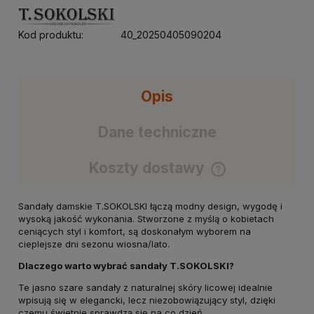
Kod produktu:
40_20250405090204
Opis
Dane techniczne
Koszty dostawy
Cena nie zawiera ewentualnych kosztów płatności
Sandały damskie T.SOKOLSKI łączą modny design, wygodę i
wysoką jakość wykonania. Stworzone z myślą o kobietach
ceniących styl i komfort, są doskonałym wyborem na
cieplejsze dni sezonu wiosna/lato.
Dlaczego warto wybrać sandały T.SOKOLSKI?
Te jasno szare sandały z naturalnej skóry licowej idealnie
wpisują się w elegancki, lecz niezobowiązujący styl, dzięki
czemu świetnie sprawdzą się na co dzień.