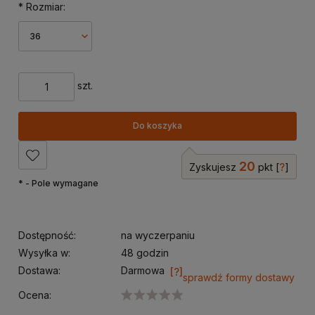
*
Rozmiar:
szt.
Do koszyka
20
Zyskujesz
pkt [
?
]
*
- Pole wymagane
Dostępność:
na wyczerpaniu
Wysyłka w:
48 godzin
Dostawa:
Darmowa
sprawdź formy dostawy
Cena nie zawiera ewentualnych kosztów płatności
Ocena: