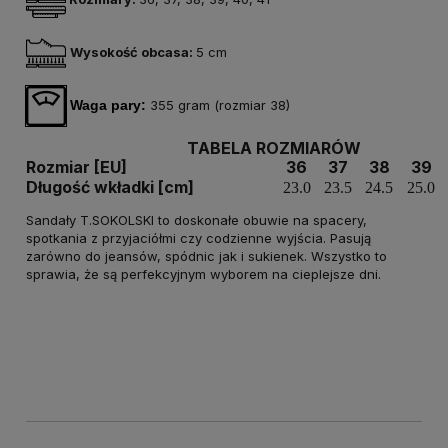
Wysokość obcasa:
5 cm
Waga pary:
355 gram (rozmiar 38)
TABELA ROZMIARÓW
Rozmiar [EU]
36
37
38
39
Długość wkładki [cm]
23.0
23.5
24.5
25.0
Sandały T.SOKOLSKI to doskonałe obuwie na spacery,
spotkania z przyjaciółmi czy codzienne wyjścia. Pasują
zarówno do jeansów, spódnic jak i sukienek. Wszystko to
sprawia, że są perfekcyjnym wyborem na cieplejsze dni.