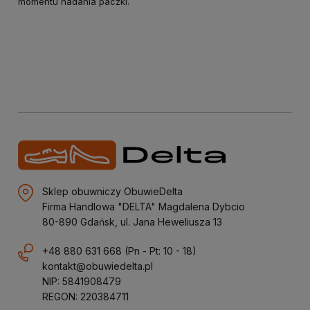
momentu nadania paczki.
Sklep obuwniczy ObuwieDelta
Firma Handlowa "DELTA" Magdalena Dybcio
80-890 Gdańsk, ul. Jana Heweliusza 13
+48 880 631 668
(Pn - Pt: 10 - 18)
kontakt@obuwiedelta.pl
NIP: 5841908479
REGON: 220384711