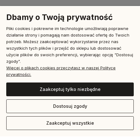
Dbamy o Twoją prywatność
Pomoc
Pliki cookies i pokrewne im technologie umożliwiają poprawne
działanie strony i pomagają nam dostosować ofertę do Twoich
Moje konto
potrzeb. Możesz zaakceptować wykorzystanie przez nas
wszystkich tych plików i przejść do sklepu lub dostosować
użycie plików do swoich preferencji, wybierając opcję "Dostosuj
Płatności i dostawa
zgody".
Więcej o plikach cookies przeczytasz w naszej Polityce
prywatności.
Informacje
Zaakceptuj tylko niezbędne
O nas
Dostosuj zgody
Zaakceptuj wszystkie
Pokaż pełną wersję strony