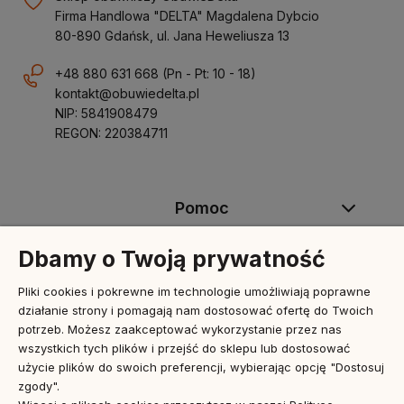
Firma Handlowa "DELTA" Magdalena Dybcio
80-890 Gdańsk, ul. Jana Heweliusza 13
+48 880 631 668
(Pn - Pt: 10 - 18)
kontakt@obuwiedelta.pl
NIP: 5841908479
REGON: 220384711
Pomoc
Dbamy o Twoją prywatność
Moje konto
Pliki cookies i pokrewne im technologie umożliwiają poprawne
działanie strony i pomagają nam dostosować ofertę do Twoich
Płatności i dostawa
potrzeb. Możesz zaakceptować wykorzystanie przez nas
wszystkich tych plików i przejść do sklepu lub dostosować
użycie plików do swoich preferencji, wybierając opcję "Dostosuj
Informacje
zgody".