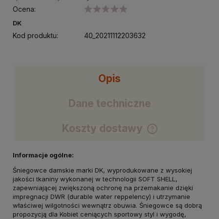
Ocena:
DK
Kod produktu:
40_20211112203632
Opis
Dane techniczne
Koszty dostawy
Cena nie zawiera ewentualnych kosztów płatności
Informacje ogólne:
Śniegowce damskie marki DK, wyprodukowane z wysokiej
jakości tkaniny wykonanej w technologii SOFT SHELL,
zapewniającej zwiększoną ochronę na przemakanie dzięki
impregnacji DWR (durable water reppelency) i utrzymanie
właściwej wilgotności wewnątrz obuwia. Śniegowce są dobrą
propozycją dla Kobiet ceniących sportowy styl i wygodę,