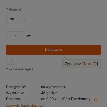
*
Rozmiar:
szt.
Do koszyka
10
Zyskujesz
pkt [
?
]
*
- Pole wymagane
Dostępność:
na wyczerpaniu
Wysyłka w:
48 godzin
Dostawa:
od 9,99 zł
- InPost Paczkomaty
Cena nie zawiera ewentualnych kosztów płatności
sprawdź formy dostawy