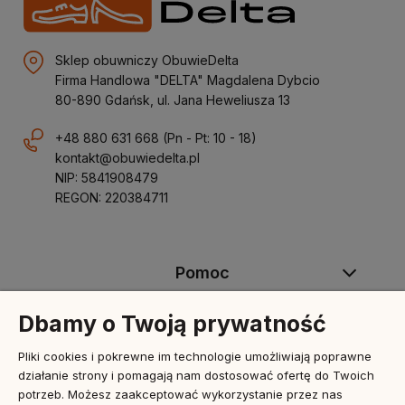
Sklep obuwniczy ObuwieDelta
Firma Handlowa "DELTA" Magdalena Dybcio
80-890 Gdańsk, ul. Jana Heweliusza 13
+48 880 631 668
(Pn - Pt: 10 - 18)
kontakt@obuwiedelta.pl
NIP: 5841908479
REGON: 220384711
Pomoc
Dbamy o Twoją prywatność
Moje konto
Pliki cookies i pokrewne im technologie umożliwiają poprawne
działanie strony i pomagają nam dostosować ofertę do Twoich
Płatności i dostawa
potrzeb. Możesz zaakceptować wykorzystanie przez nas